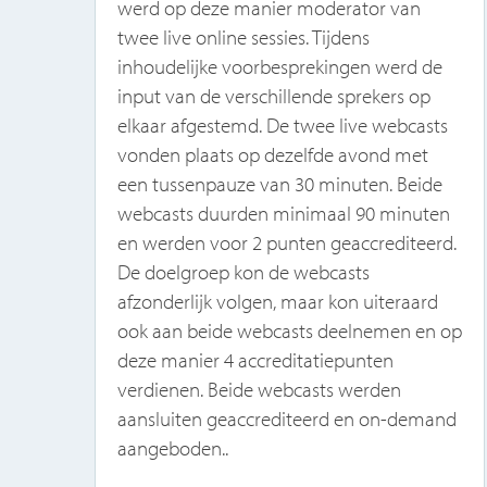
e
werd op deze manier moderator van
twee live online sessies. Tijdens
inhoudelijke voorbesprekingen werd de
en
input van de verschillende sprekers op
De
elkaar afgestemd. De twee live webcasts
vonden plaats op dezelfde avond met
van
een tussenpauze van 30 minuten. Beide
ns
webcasts duurden minimaal 90 minuten
en werden voor 2 punten geaccrediteerd.
De doelgroep kon de webcasts
afzonderlijk volgen, maar kon uiteraard
ook aan beide webcasts deelnemen en op
n
deze manier 4 accreditatiepunten
verdienen. Beide webcasts werden
aansluiten geaccrediteerd en on-demand
aangeboden..
 te