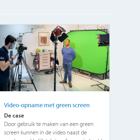
Video-opname met green screen
Van 
sym
De case
Q&A
Door gebruik te maken van een green
screen kunnen in de video naast de
De 