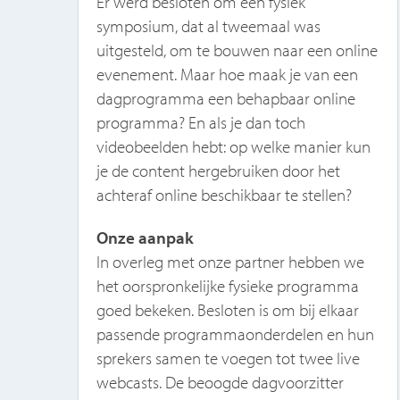
eld
Er werd besloten om een fysiek
symposium, dat al tweemaal was
uitgesteld, om te bouwen naar een online
evenement. Maar hoe maak je van een
dagprogramma een behapbaar online
p,
programma? En als je dan toch
s
videobeelden hebt: op welke manier kun
je de content hergebruiken door het
achteraf online beschikbaar te stellen?
ot
Onze aanpak
en
In overleg met onze partner hebben we
ie
het oorspronkelijke fysieke programma
goed bekeken. Besloten is om bij elkaar
passende programmaonderdelen en hun
sprekers samen te voegen tot twee live
webcasts. De beoogde dagvoorzitter