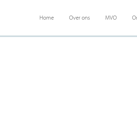
Home
Over ons
MVO
O
 bereiken
k.