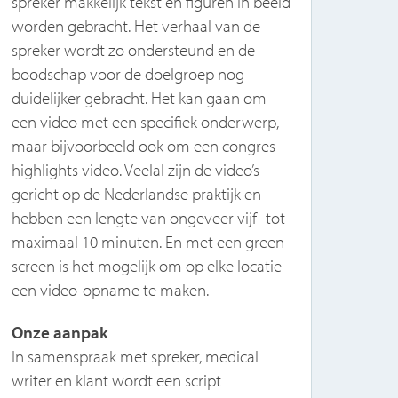
spreker makkelijk tekst en figuren in beeld
Er w
worden gebracht. Het verhaal van de
symp
spreker wordt zo ondersteund en de
uitg
boodschap voor de doelgroep nog
even
duidelijker gebracht. Het kan gaan om
dag
een video met een specifiek onderwerp,
prog
maar bijvoorbeeld ook om een congres
vide
highlights video. Veelal zijn de video’s
je d
gericht op de Nederlandse praktijk en
acht
hebben een lengte van ongeveer vijf- tot
Onz
maximaal 10 minuten. En met een green
In o
screen is het mogelijk om op elke locatie
het 
een video-opname te maken.
goed
Onze aanpak
pas
In samenspraak met spreker, medical
spre
writer en klant wordt een script
webc