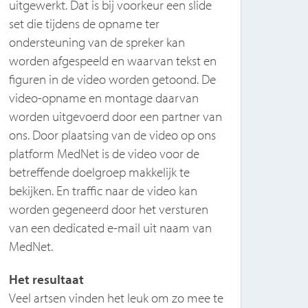
uitgewerkt. Dat is bij voorkeur een slide
werd
set die tijdens de opname ter
twee
ondersteuning van de spreker kan
inho
worden afgespeeld en waarvan tekst en
inpu
figuren in de video worden getoond. De
elka
video-opname en montage daarvan
vond
worden uitgevoerd door een partner van
een 
ons. Door plaatsing van de video op ons
webc
platform MedNet is de video voor de
en w
betreffende doelgroep makkelijk te
De d
bekijken. En traffic naar de video kan
afzo
worden gegeneerd door het versturen
ook 
van een dedicated e-mail uit naam van
deze
MedNet.
verd
aans
Het resultaat
aang
Veel artsen vinden het leuk om zo mee te