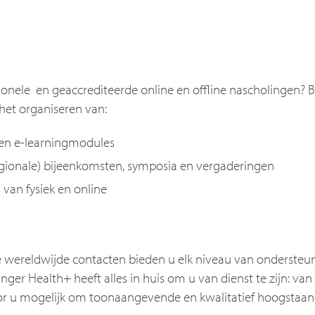
ionele en geaccrediteerde online en offline nascholingen? B
het organiseren van:
s en e-learningmodules
(regionale) bijeenkomsten, symposia en vergaderingen
van fysiek en online
wereldwijde contacten bieden u elk niveau van ondersteuni
inger Health+ heeft alles in huis om u van dienst te zijn: 
oor u mogelijk om toonaangevende en kwalitatief hoogstaa