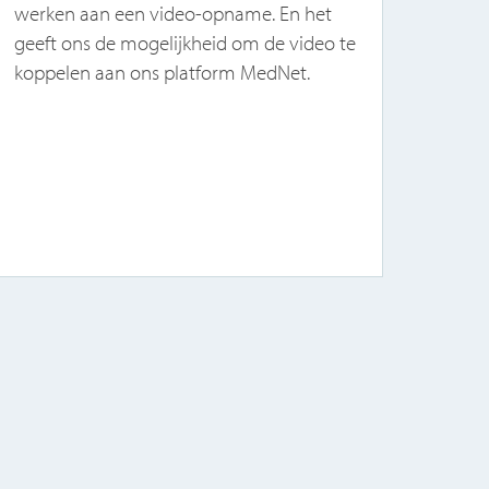
werken aan een video-opname. En het
Het 
geeft ons de mogelijkheid om de video te
Tijd
koppelen aan ons platform MedNet.
457 
bere
beoo
inho
ond
waar
is b
inmi
bela
Een 
was 
de o
brei
welk
en i