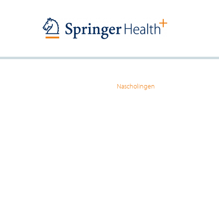
Home
>
onze-diensten
>
Nascholingen
De zorgprofessional
met nascholingen?
Benut onze ervaring, bereik en aanpa